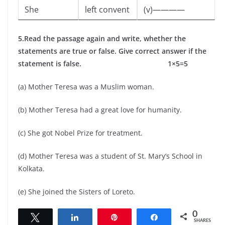
She
left convent
(v)————
5.Read the passage again and write, whether the
statements are true or false. Give correct answer if the
statement is false. 1×5=5
(a) Mother Teresa was a Muslim woman.
(b) Mother Teresa had a great love for humanity.
(c) She got Nobel Prize for treatment.
(d) Mother Teresa was a student of St. Mary’s School in
Kolkata.
(e) She joined the Sisters of Loreto.
0
Tweet
Share
Pin
Share
SHARES