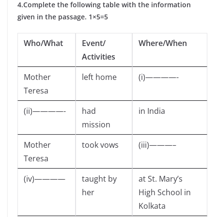
4.Complete the following table with the information
given in the passage. 1×5=5
Who/What
Event/
Where/When
Activities
Mother
left home
(i)————-
Teresa
(ii)————-
had
in India
mission
Mother
took vows
(iii)———–
Teresa
(iv)————
taught by
at St. Mary’s
her
High School in
Kolkata