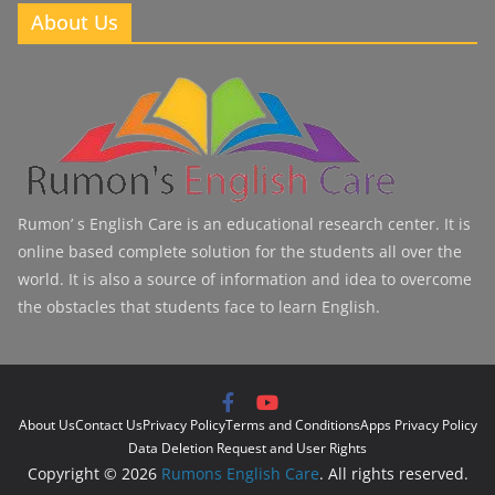
About Us
Rumon’ s English Care is an educational research center. It is
online based complete solution for the students all over the
world. It is also a source of information and idea to overcome
the obstacles that students face to learn English.
About Us
Contact Us
Privacy Policy
Terms and Conditions
Apps Privacy Policy
Data Deletion Request and User Rights
Copyright © 2026
Rumons English Care
. All rights reserved.