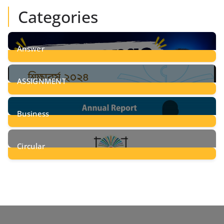
Categories
Answer
28
Posts
ASSIGNMENT
24
Posts
Business
8
Posts
Circular
2
Posts