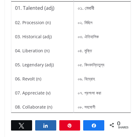
01. Talented (adj)
০১. মেধাবী
02. Procession (n)
০২. মিছিল
03. Historical (adj)
০৩. ঐতিহাসিক
04. Liberation (n)
০৪. মুক্তি
05. Legendary (adj)
০৫. কিংবদন্তিতুল্য
06. Revolt (n)
০৬. বিদ্রোহ
07. Appreciate (v)
০৭. প্রশংসা করা
08. Collaborate (n)
০৮. সহযোগী
0
Tweet
Share
Pin
Share
SHARES