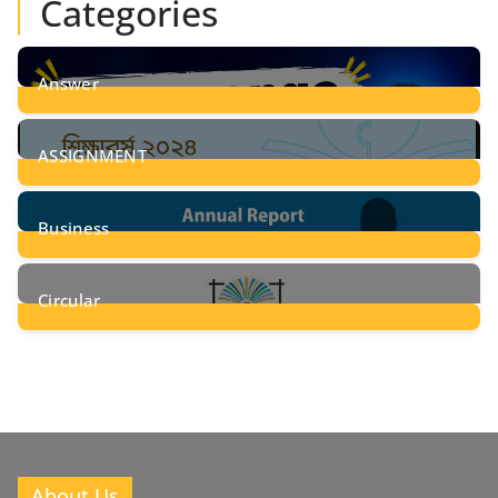
Categories
Answer
28
Posts
ASSIGNMENT
24
Posts
Business
8
Posts
Circular
2
Posts
About Us