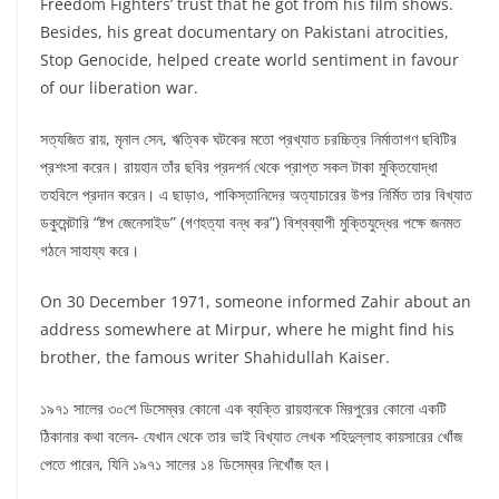
Freedom Fighters’ trust that he got from his film shows.
Besides, his great documentary on Pakistani atrocities,
Stop Genocide, helped create world sentiment in favour
of our liberation war.
সত্যজিত রায়, মৃনাল সেন, ঋত্বিক ঘটকের মতো প্রখ্যাত চরচ্চিত্র নির্মাতাগণ ছবিটির
প্রশংসা করেন। রায়হান তাঁর ছবির প্রদশর্ন থেকে প্রাপ্ত সকল টাকা মুক্তিযোদ্ধা
তহবিলে প্রদান করেন। এ ছাড়াও, পাকিস্তানিদের অত্যাচারের উপর নির্মিত তার বিখ্যাত
ডকুমেন্টারি “ষ্টপ জেনেসাইড” (গণহত্যা বন্ধ কর”) বিশ্বব্যাপী মুক্তিযুদ্ধের পক্ষে জনমত
গঠনে সাহায্য করে।
On 30 December 1971, someone informed Zahir about an
address somewhere at Mirpur, where he might find his
brother, the famous writer Shahidullah Kaiser.
১৯৭১ সালের ৩০শে ডিসেম্বর কোনো এক ব্যক্তি রায়হানকে মিরপুরের কোনো একটি
ঠিকানার কথা বলেন- যেখান থেকে তার ভাই বিখ্যাত লেখক শহিদুল্লাহ কায়সারের খোঁজ
পেতে পারেন, যিনি ১৯৭১ সালের ১৪ ডিসেম্বর নিখোঁজ হন।