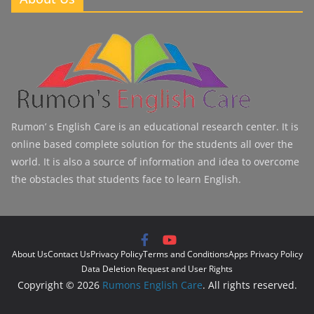
Rumon’ s English Care is an educational research center. It is
online based complete solution for the students all over the
world. It is also a source of information and idea to overcome
the obstacles that students face to learn English.
About Us
Contact Us
Privacy Policy
Terms and Conditions
Apps Privacy Policy
Data Deletion Request and User Rights
Copyright © 2026
Rumons English Care
. All rights reserved.