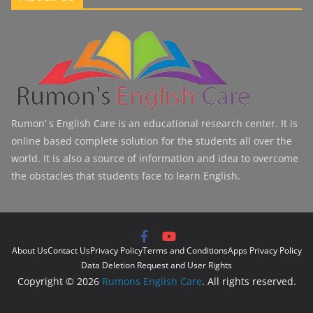
Rumon’ s English Care is an educational research center. It is
online based complete solution for the students all over the
world. It is also a source of information and idea to overcome
the obstacles that students face to learn English.
About Us
Contact Us
Privacy Policy
Terms and Conditions
Apps Privacy Policy
Data Deletion Request and User Rights
Copyright © 2026
Rumons English Care
. All rights reserved.