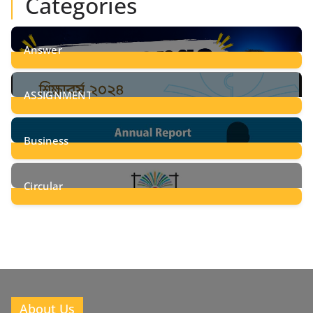
Categories
Answer
28
Posts
ASSIGNMENT
24
Posts
Business
8
Posts
Circular
2
Posts
About Us