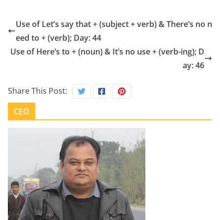
Use of Let’s say that + (subject + verb) & There’s no n
eed to + (verb); Day: 44
Use of Here’s to + (noun) & It’s no use + (verb-ing); D
ay: 46
Share This Post:
CEO