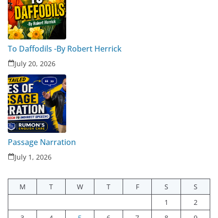
To Daffodils -By Robert Herrick
July 20, 2026
Passage Narration
July 1, 2026
M
T
W
T
F
S
S
1
2
3
4
5
6
7
8
9