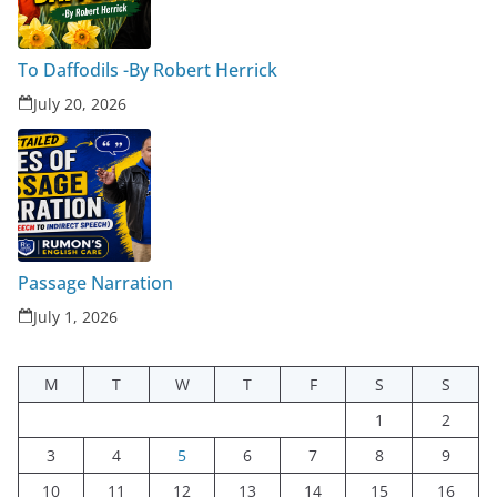
To Daffodils -By Robert Herrick
July 20, 2026
Passage Narration
July 1, 2026
M
T
W
T
F
S
S
1
2
3
4
5
6
7
8
9
10
11
12
13
14
15
16