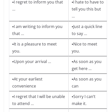
▪I regret to inform you that
▪I hate to have to
…
tell you this but
…
▪I am writing to inform you
▪Just a quick line
that …
to say …
▪It is a pleasure to meet
▪Nice to meet
you.
you.
▪Upon your arrival …
▪As soon as you
get here …
▪At your earliest
▪As soon as you
convenience
can
▪I regret that I will be unable
▪Sorry I can’t
to attend …
make it.