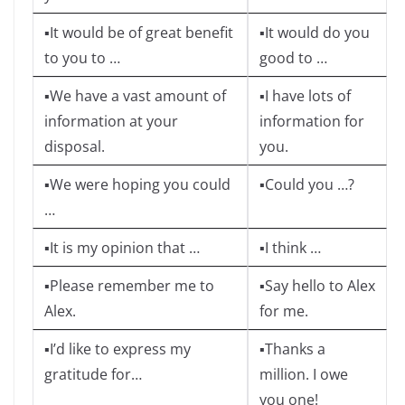
▪It would be of great benefit
▪It would do you
to you to …
good to …
▪We have a vast amount of
▪I have lots of
information at your
information for
disposal.
you.
▪We were hoping you could
▪Could you …?
…
▪It is my opinion that …
▪I think …
▪Please remember me to
▪Say hello to Alex
Alex.
for me.
▪I’d like to express my
▪Thanks a
gratitude for…
million. I owe
you one!