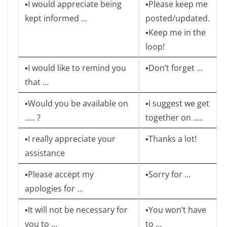
▪I would appreciate being
▪Please keep me
kept informed …
posted/updated.
▪Keep me in the
loop!
▪I would like to remind you
▪Don’t forget …
that …
▪Would you be available on
▪I suggest we get
….. ?
together on …..
▪I really appreciate your
▪Thanks a lot!
assistance
▪Please accept my
▪Sorry for …
apologies for …
▪It will not be necessary for
▪You won’t have
you to …
to …