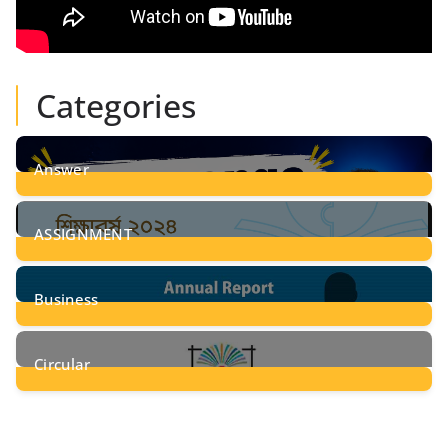
Categories
Answer
28
Posts
ASSIGNMENT
24
Posts
Business
8
Posts
Circular
2
Posts