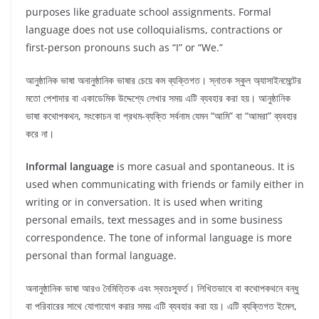
purposes like graduate school assignments. Formal
language does not use colloquialisms, contractions or
first-person pronouns such as “I” or “We.”
আনুষ্ঠানিক ভাষা অনানুষ্ঠানিক ভাষার চেয়ে কম ব্যক্তিগত। স্নাতক স্কুল অ্যাসাইনমেন্টের
মতো পেশাদার বা একাডেমিক উদ্দেশ্যে লেখার সময় এটি ব্যবহার করা হয়। আনুষ্ঠানিক
ভাষা কথোপকথন, সংকোচন বা প্রথম-ব্যক্তি সর্বনাম যেমন “আমি” বা “আমরা” ব্যবহার
করে না।
Informal language
is more casual and spontaneous. It is
used when communicating with friends or family either in
writing or in conversation. It is used when writing
personal emails, text messages and in some business
correspondence. The tone of informal language is more
personal than formal language.
অনানুষ্ঠানিক ভাষা আরও নৈমিত্তিক এবং স্বতঃস্ফূর্ত। লিখিতভাবে বা কথোপকথনে বন্ধু
বা পরিবারের সাথে যোগাযোগ করার সময় এটি ব্যবহার করা হয়। এটি ব্যক্তিগত ইমেল,