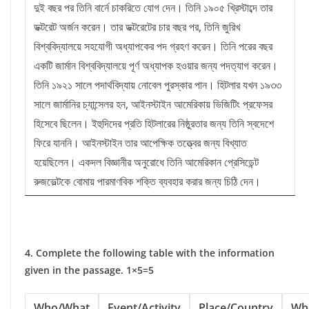
দুই বছর পর তিনি বার্নে চাকরিতে যোগ দেন। তিনি ১৯০৫ খ্রিস্টাব্দে তার
ডক্টরেট অর্জন করেন। তার ডক্টরেটের চার বছর পর, তিনি জুরিখ
বিশ্ববিদ্যালয়ে সহযোগী অধ্যাপকের পদ গ্রহণ করেন। তিনি পরের বছর
একটি জার্মান বিশ্ববিদ্যালয়ে পূর্ণ অধ্যাপক হওয়ার জন্য পদত্যাগ করেন।
তিনি ১৯২১ সালে পদার্থবিদ্যায় নোবেল পুরস্কার পান। হিটলার যখন ১৯৩৩
সালে জার্মানির চ্যান্সেলর হন, আইনস্টাইন আমেরিকায় ভিজিটিং প্রফেসর
হিসেবে ছিলেন। ইহুদিদের প্রতি হিটলারের নিষ্ঠুরতার জন্য তিনি স্বদেশে
ফিরে যাননি। আইনস্টাইন তার আপেক্ষিক তত্ত্বের জন্য বিখ্যাত
হয়েছিলেন। একদল বিজ্ঞানীর অনুরোধে তিনি আমেরিকান প্রেসিডেন্ট
রুজভেল্টকে বোমায় পারমাণবিক শক্তি ব্যবহার করার জন্য চিঠি দেন।
4. Complete the following table with the information
given in the passage. 1×5=5
Who/What
Event/Activity
Place/Country
Wh