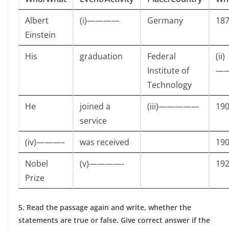
Albert
(i)————
Germany
18
Einstein
His
graduation
Federal
(ii)
Institute of
—
Technology
He
joined a
(iii)—————
19
service
(iv)———–
was received
19
Nobel
(v)————-
19
Prize
5. Read the passage again and write, whether the
statements are true or false. Give correct answer if the