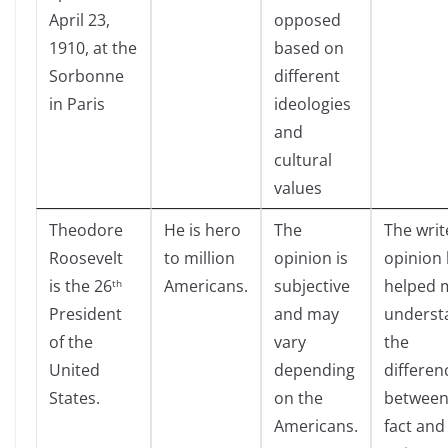
April 23,
opposed
1910, at the
based on
Sorbonne
different
in Paris
ideologies
and
cultural
values
Theodore
He is hero
The
The writ
Roosevelt
to million
opinion is
opinion
is the 26
Americans.
subjective
helped 
th
President
and may
underst
of the
vary
the
United
depending
differen
States.
on the
betwee
Americans.
fact and