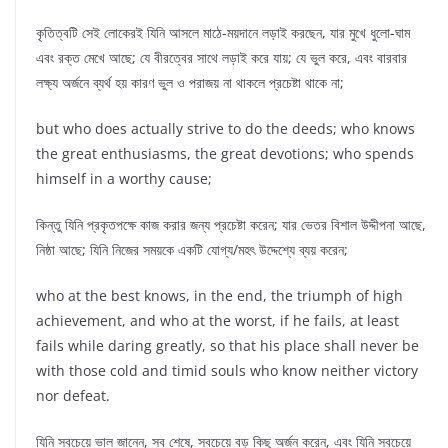
কৃতিত্বটি সেই লোকেরই যিনি আসলে মাঠে-ময়দানে লড়াই করছেন, যার মুখে ধুলো-ঘাম
এবং রক্ত মেখে আছে; যে বীরত্বের সাথে লড়াই করে যায়; যে ভুল করে, এবং বারবার
লক্ষ্য অর্জনে ব্যর্থ হয় কারণ ভুল ও পরাজয় না থাকলে প্রচেষ্টা থাকে না;
but who does actually strive to do the deeds; who knows
the great enthusiasms, the great devotions; who spends
himself in a worthy cause;
কিন্তু যিনি প্রকৃতপক্ষে কাজ করার জন্য প্রচেষ্টা করেন; যার ভেতর বিশাল উদ্দীপনা আছে,
নিষ্ঠা আছে; যিনি নিজের সময়কে একটি যোগ্য/মহৎ উদ্দেশ্যে ব্যয় করেন;
who at the best knows, in the end, the triumph of high
achievement, and who at the worst, if he fails, at least
fails while daring greatly, so that his place shall never be
with those cold and timid souls who know neither victory
nor defeat.
যিনি সবচেয়ে ভাল জানেন, সব শেষে, সবচেয়ে বড় কিছু অর্জন করেন, এবং যিনি সবচেয়ে