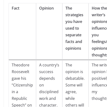
Fact
Opinion
The
How the
strategies
writer’s
you have
opinion
used to
influenc
separate
you
facts and
feelings
opinions
opinions
thought
Theodore
A country’s
The
The writ
Roosevelt
success
opinion is
opinion
gave his
depends
debatable.
positivel
“Citizenship
on
Some will
influenc
in a
disciplined
agree,
my
Republic
work and
while
thought
Speech” on
character.
others will