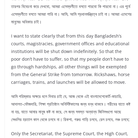
তারপর বিবেচনা করে দেখবো, আমরা এসেম্বলীতে বসতে পারবো কি পারবো না। এর পূর্বে
এসেম্বলীতে বসতে আমরা পারি না। আমি, আমি প্রধানমন্ত্রিত্ব চাই না। আমরা এদেশের
মানুষের অধিকার চাই।
I want to state clearly that from this day Bangladesh’s
courts, magistracies, government offices and educational
institutions will be shut down indefinitely. So that the
poor don’t have to suffer, so that my people don’t have to
go through hardships, all other things will be exempted
from the General Strike from tomorrow. Rickshaws, horse
carriages, trains, and launches will be allowed to move.
আমি পরিষ্কার অক্ষরে বলে দিবার চাই যে, আজ থেকে এই বাংলাদেশেকোর্ট-কাচারি,
আদালত-ফৌজদারি, শিক্ষা প্রতিষ্ঠান অনির্দিষ্টকালের জন্য বন্ধ থাকবে। গরীবের যাতে কষ্ট
না হয়, যাতে আমার মানুষ কষ্ট না করে, সে জন্য সমস্ত অন্যান্য জিনিসগুলো আছে
সেগুলির হরতাল কাল থেকে চলবে না। রিকশা, গরুর গাড়ি চলবে, রেল চলবে, লঞ্চ চলবে;
Only the Secretariat, the Supreme Court, the High Court,