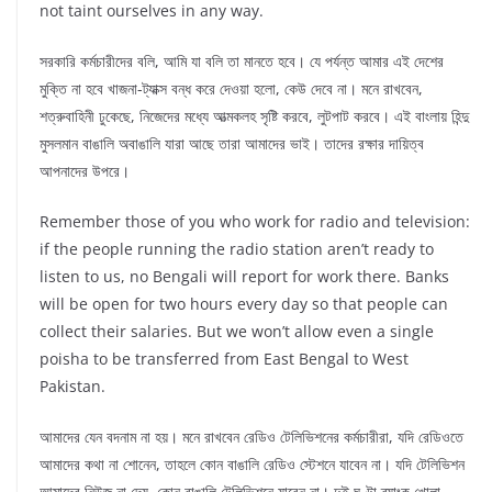
not taint ourselves in any way.
সরকারি কর্মচারীদের বলি, আমি যা বলি তা মানতে হবে। যে পর্যন্ত আমার এই দেশের
মুক্তি না হবে খাজনা-ট্যাক্স বন্ধ করে দেওয়া হলো, কেউ দেবে না। মনে রাখবেন,
শত্রুবাহিনী ঢুকেছে, নিজেদের মধ্যে আত্মকলহ সৃষ্টি করবে, লুটপাট করবে। এই বাংলায় হিন্দু
মুসলমান বাঙালি অবাঙালি যারা আছে তারা আমাদের ভাই। তাদের রক্ষার দায়িত্ব
আপনাদের উপরে।
Remember those of you who work for radio and television:
if the people running the radio station aren’t ready to
listen to us, no Bengali will report for work there. Banks
will be open for two hours every day so that people can
collect their salaries. But we won’t allow even a single
poisha to be transferred from East Bengal to West
Pakistan.
আমাদের যেন বদনাম না হয়। মনে রাখবেন রেডিও টেলিভিশনের কর্মচারীরা, যদি রেডিওতে
আমাদের কথা না শোনেন, তাহলে কোন বাঙালি রেডিও স্টেশনে যাবেন না। যদি টেলিভিশন
আমাদের নিউজ না দেয়, কোন বাঙালি টেলিভিশনে যাবেন না। দুই ঘণ্টা ব্যাংক খোলা