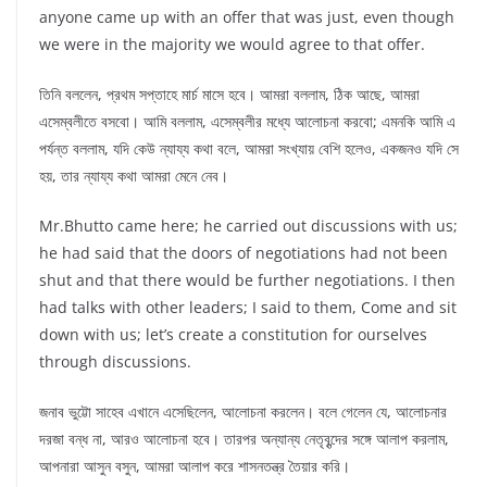
anyone came up with an offer that was just, even though
we were in the majority we would agree to that offer.
তিনি বললেন, প্রথম সপ্তাহে মার্চ মাসে হবে। আমরা বললাম, ঠিক আছে, আমরা
এসেম্বলীতে বসবো। আমি বললাম, এসেম্বলীর মধ্যে আলোচনা করবো; এমনকি আমি এ
পর্যন্ত বললাম, যদি কেউ ন্যায্য কথা বলে, আমরা সংখ্যায় বেশি হলেও, একজনও যদি সে
হয়, তার ন্যায্য কথা আমরা মেনে নেব।
Mr.Bhutto came here; he carried out discussions with us;
he had said that the doors of negotiations had not been
shut and that there would be further negotiations. I then
had talks with other leaders; I said to them, Come and sit
down with us; let’s create a constitution for ourselves
through discussions.
জনাব ভুট্টো সাহেব এখানে এসেছিলেন, আলোচনা করলেন। বলে গেলেন যে, আলোচনার
দরজা বন্ধ না, আরও আলোচনা হবে। তারপর অন্যান্য নেতৃবৃন্দের সঙ্গে আলাপ করলাম,
আপনারা আসুন বসুন, আমরা আলাপ করে শাসনতন্ত্র তৈয়ার করি।