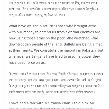
হরতাল পালন করেন। আমি বললাম, আপনারা কলকারখানা সব কিছু বন্ধ করে দেন।
জনগণ সাড়া দিল। আপন ইচ্ছায় জনগণ রাস্তায় বেরিয়ে পড়ল। তারা শান্তিপূর্ণভাবে
সংগ্রাম চালিয়ে যাওয়ার জন্য দৃঢ় প্রতিজ্ঞাবদ্ধ হলো।
What have we got in return? Those who brought arms
with our money to defend us from external enemies are
now using those arms on the poor, -the wretched, -the
downtrodden people of the land. Bullets are being aimed
at their hearts. We constitute the majority in Pakistan; but
whenever we Bengalis have tried to assume power they
have used force on us.
কি পেলাম আমরা? যে আমার পয়সা দিয়ে অস্ত্র কিনেছি বহিঃশত্রুর আক্রমণ থেকে দেশকে
রক্ষা করার জন্য, আজ সেই অস্ত্র ব্যবহার হচ্ছে আমার দেশের গরীব-দুঃখী আর্ত মানুষের
বিরুদ্ধে, তার বুকের উপর হচ্ছে গুলী। আমরা পাকিস্তানের সংখ্যাগুরু। আমরা বাঙালিরা
যখনই ক্ষমতায় যাবার চেষ্টা করেছি, তখনই তারা আমাদের উপর ঝাঁপিয়ে পড়েছেন।
I have had a talk with Mr. Yahya Khan. I told him, Mr.