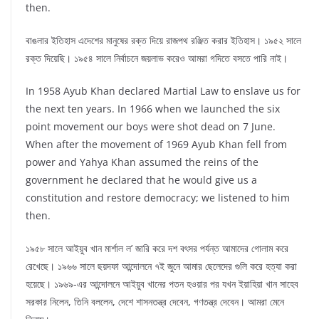
then.
বাঙলার ইতিহাস এদেশের মানুষের রক্ত দিয়ে রাজপথ রঞ্জিত করার ইতিহাস। ১৯৫২ সালে
রক্ত দিয়েছি। ১৯৫৪ সালে নির্বাচনে জয়লাভ করেও আমরা গদিতে বসতে পারি নাই।
In 1958 Ayub Khan declared Martial Law to enslave us for
the next ten years. In 1966 when we launched the six
point movement our boys were shot dead on 7 June.
When after the movement of 1969 Ayub Khan fell from
power and Yahya Khan assumed the reins of the
government he declared that he would give us a
constitution and restore democracy; we listened to him
then.
১৯৫৮ সালে আইয়ুব খান মার্শাল ল’ জারি করে দশ বৎসর পর্যন্ত আমাদের গোলাম করে
রেখেছে। ১৯৬৬ সালে ছয়দফা আন্দোলনে ৭ই জুনে আমার ছেলেদের গুলি করে হত্যা করা
হয়েছে। ১৯৬৯-এর আন্দোলনে আইয়ুব খানের পতন হওয়ার পর যখন ইয়াহিয়া খান সাহেব
সরকার নিলেন, তিনি বললেন, দেশে শাসনতন্ত্র দেবেন, গণতন্ত্র দেবেন। আমরা মেনে