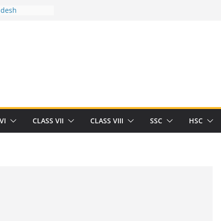
adesh
tween you and
Human
/32713327/
tween you and
als/current-opinion-in-sports-medicine
e threat of
ilding
rt Herrick
VI
CLASS VII
CLASS VIII
SSC
HSC