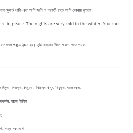
য় ক্ষুধার্ত থাকি এবং আমি জানি না পরবর্তী রাতে আমি কোথায় ঘুমাবো।
ere in peace. The nights are very cold in the winter. You can
াতগুলো প্রচন্ড ঠান্ডা হয়। তুমি রাস্তায় শীতে মারাও যেতে পারো।
ীকৃত; বিভক্ত; বিচু্যত; বিছিন্ন;ছিন্ন; বিযুক্ত; অসংসক্ত;
বর্জনা, বাজে জিনিস
া;
ণ; সংক্রামক রোগ