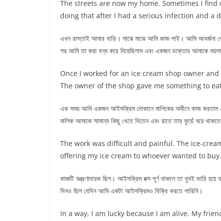
The streets are now my home. Sometimes I find wor
doing that after I had a serious infection and a
এখন রাস্তাই আমার বাড়ি। মাঝে মাঝে আমি কাজ পাই। আমি আবর্জনা থেক
পর আমি তা করা বন্ধ করে দিয়েছিলাম এবং একজন ডাক্তার আমাকে ময়লা
Once I worked for an ice cream shop owner and s
The owner of the shop gave me something to eat, 
এক সময় আমি একজন আইসক্রিম দোকানে মালিকের অধীনে কাজ করতাম এব
মালিক আমাকে সামান্য কিছু খেতে দিতেন এবং রাতে তার কুড়েঁ ঘরে থাকত
The work was difficult and painful. The ice-cream 
offering my ice cream to whoever wanted to buy.
কাজটি যন্ত্রণাদায়ক ছিল। আইসক্রিম বক্স পূর্ণ থাকলে তা খুবই ভারি হয়ে
দিনও ছিল যেদিন আমি একটা আইসক্রিমও বিক্রি করতে পারিনি।
In a way, I am lucky because I am alive. My fri