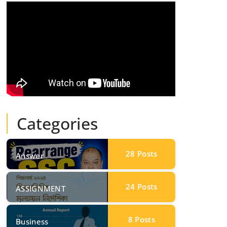
Categories
28
Posts
Answer
24
Posts
ASSIGNMENT
8
Posts
Business