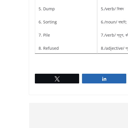
5. Dump
5./verb/ বিষাদ
6. Sorting
6./noun/ বাছাই; শ
7. Pile
7./verb/ স্তূপ, কা
8. Refused
8./adjective/ প্রত
Tweet
Share