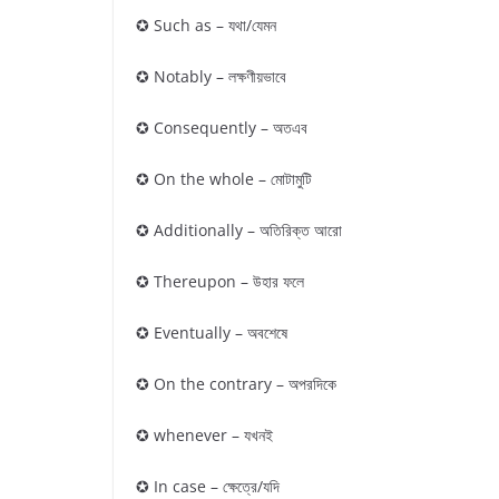
✪ Such as – যথা/যেমন
✪ Notably – লক্ষণীয়ভাবে
✪ Consequently – অতএব
✪ On the whole – মোটামুটি
✪ Additionally – অতিরিক্ত আরো
✪ Thereupon – উহার ফলে
✪ Eventually – অবশেষে
✪ On the contrary – অপরদিকে
✪ whenever – যখনই
✪ In case – ক্ষেত্রে/যদি