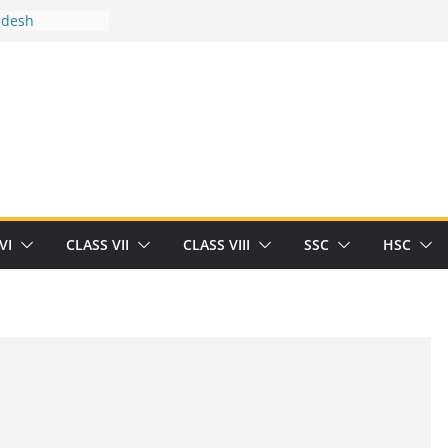
adesh
tween you and
Human
/32713327/
tween you and
als/current-opinion-in-sports-medicine
e threat of
ilding
rt Herrick
VI
CLASS VII
CLASS VIII
SSC
HSC