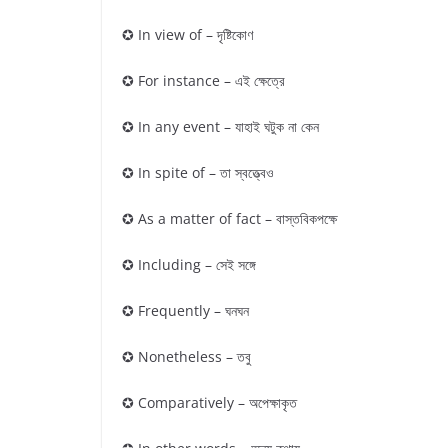
✪ In view of – দৃষ্টিকোণ
✪ For instance – এই ক্ষেত্রে
✪ In any event – যাহাই ঘটুক না কেন
✪ In spite of – তা স্বত্ত্বেও
✪ As a matter of fact – বাস্তবিকপক্ষে
✪ Including – সেই সঙ্গে
✪ Frequently – ঘনঘন
✪ Nonetheless – তবু
✪ Comparatively – অপেক্ষাকৃত