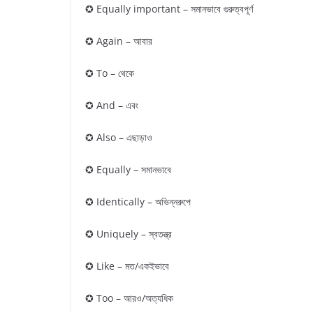
✪ Equally important – সমানভাবে গুরুত্বপূর্ণ
✪ Again – আবার
✪ To – থেকে
✪ And – এবং
✪ Also – এছাড়াও
✪ Equally – সমানভাবে
✪ Identically – অভিন্নরুপে
✪ Uniquely – স্বতন্ত্র
✪ Like – মত/একইভাবে
✪ Too – আরও/অত্যধিক