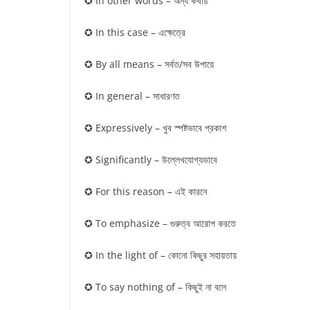
✪ In other words – অন্য কথায়
✪ In this case – এক্ষেত্রে
✪ By all means – সর্বত/সব উপায়ে
✪ In general – সাধারণত
✪ Expressively – খুব স্পষ্টভাবে প্রকাশ
✪ Significantly – উল্লেখযোগ্যভাবে
✪ For this reason – এই কারনে
✪ To emphasize – গুরুত্ব আরোপ করতে
✪ In the light of – কোনো কিছুর সহায়তায়
✪ To say nothing of – কিছুই না বলে