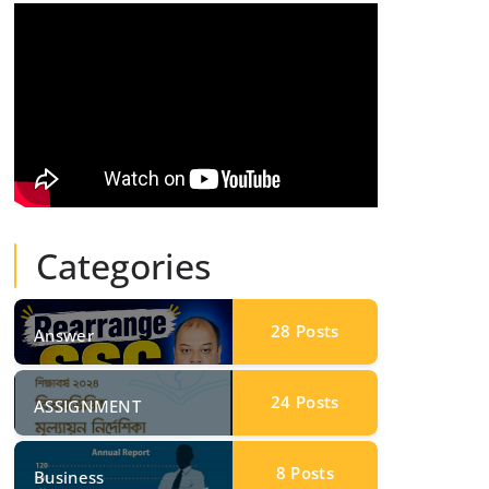
Categories
28
Posts
Answer
24
Posts
ASSIGNMENT
8
Posts
Business