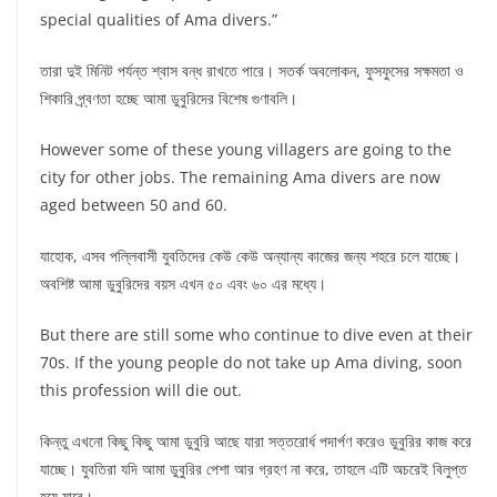
special qualities of Ama divers.”
তারা দুই মিনিট পর্যন্ত শ্বাস বন্ধ রাখতে পারে। সতর্ক অবলোকন, ফুসফুসের সক্ষমতা ও
শিকারি প্র্বণতা হচ্ছে আমা ডুবুরিদের বিশেষ গুণাবলি।
However some of these young villagers are going to the
city for other jobs. The remaining Ama divers are now
aged between 50 and 60.
যাহোক, এসব পল্লিবাসী যুবতিদের কেউ কেউ অন্যান্য কাজের জন্য শহরে চলে যাচ্ছে।
অবশিষ্ট আমা ডুবুরিদের বয়স এখন ৫০ এবং ৬০ এর মধ্যে।
But there are still some who continue to dive even at their
70s. If the young people do not take up Ama diving, soon
this profession will die out.
কিন্তু এখনো কিছু কিছু আমা ডুবুরি আছে যারা সত্তরোর্ধ পদার্পণ করেও ডুবুরির কাজ করে
যাচ্ছে। যুবতিরা যদি আমা ডুবুরির পেশা আর গ্রহণ না করে, তাহলে এটি অচরেই বিলুপ্ত
হয়ে যাবে।