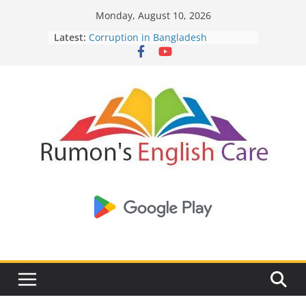
Skip
English spells:
Monday, August 10, 2026
to
Specifies the slightest spell -
https://injectgearstore.com/
Latest:
Corruption in Bangladesh
content
Beta-Alanine supplementation -
Write a dialogue between you and
https://pubmed.ncbi.nlm.nih.gov
your friend about Human
Current Opinion -
https://www.acsm.org/education-resources/journ
Intelligence Vs AI
The History of Bodybuilding -
https://en.wikipedia.org/wiki/Bodybu
Write a dialogue between you and
your friend about the threat of
Nipah Virus
To Daffodils -By Robert Herrick
Passage Narration