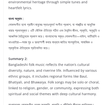
environmental heritage through simple tunes and
heartfelt lyrics.
বাংলা অনুবাদ :
লোকসংগীত হলো গ্রামীণ মানুষের স্বতঃস্ফূর্ত সংগীত প্রকাশ, যা শাস্ত্রীয় বা আধুনিক
ধারার প্রভাবমুক্ত। এটি মৌখিক ঐতিহ্যে গঠিত এবং দৈনন্দিন জীবন, প্রকৃতি, অনুভূতি ও
আঞ্চলিক বৈচিত্র্যকে প্রকাশ করে। বাংলাদেশের সমৃদ্ধ লোকসংগীত—বাউল, ভাটিয়ালি ও
ভাওয়াইয়া—সহজ সুর ও হৃদয়স্পর্শী কথার মাধ্যমে জাতির সাংস্কৃতিক, সামাজিক ও
প্রাকৃতিক ঐতিহ্যকে প্রতিফলিত করে।
Summary 2:
Bangladeshi folk music reflects the nation’s cultural
diversity, nature, and riverine life. Influenced by various
ethnic groups, it includes regional forms like Baul,
Bhatiyali, and Bhawaiya. Folk songs may be solo or choral,
linked to religion, gender, or community, expressing both
spiritual and social themes with deep cultural harmony.
বাংলাদেশের লোকসংগীত দেশের সংস্কৃতি, প্রকৃতি ও নদীনির্ভর জীবনের প্রতিফলন।