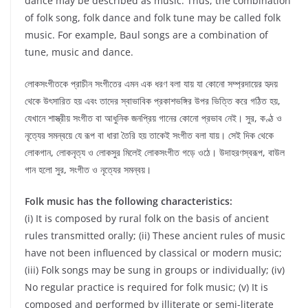
dance may be described as music. Thus, the combination
of folk song, folk dance and folk tune may be called folk
music. For example, Baul songs are a combination of
tune, music and dance.
লোকসংগীতকে প্রাচীন সংগীতের এমন এক ধরণ বলা যায় যা কোনো সম্প্রদায়ের হৃদয়
থেকে উৎসারিত হয় এবং তাদের স্বাভাবিক প্রকাশভঙ্গির উপর ভিত্তি করে গঠিত হয়,
যেখানে শাস্ত্রীয় সংগীত বা আধুনিক জনপ্রিয় গানের কোনো প্রভাব নেই। সুর, কণ্ঠ ও
নৃত্যের সমন্বয়ে যে রূপ বা ধারা তৈরি হয় তাকেই সংগীত বলা যায়। সেই দিক থেকে
লোকগান, লোকনৃত্য ও লোকসুর মিলেই লোকসংগীত গড়ে ওঠে। উদাহরণস্বরূপ, বাউল
গান হলো সুর, সংগীত ও নৃত্যের সমন্বয়।
Folk music has the following characteristics:
(i) It is composed by rural folk on the basis of ancient
rules transmitted orally; (ii) These ancient rules of music
have not been influenced by classical or modern music;
(iii) Folk songs may be sung in groups or individually; (iv)
No regular practice is required for folk music; (v) It is
composed and performed by illiterate or semi-literate