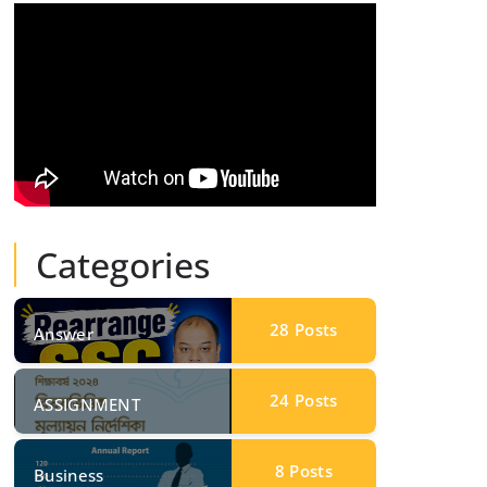
Categories
28
Posts
Answer
24
Posts
ASSIGNMENT
8
Posts
Business