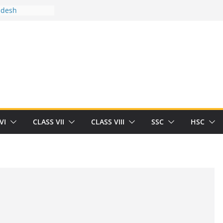
adesh
tween you and
Human
/32713327/
als/current-opinion-in-sports-medicine
tween you and
ilding
e threat of
rt Herrick
VI
CLASS VII
CLASS VIII
SSC
HSC