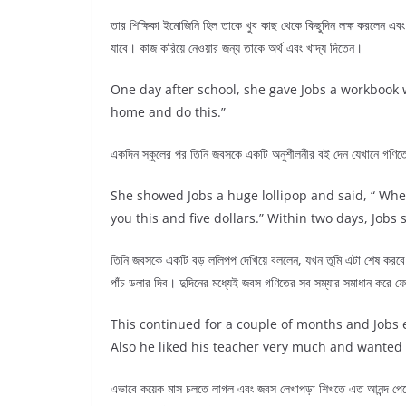
তার শিক্ষিকা ইমোজিনি হিল তাকে খুব কাছ থেকে কিছুদিন লক্ষ করলেন এবং
যাবে। কাজ করিয়ে নেওয়ার জন্য তাকে অর্থ এবং খাদ্য দিতেন।
One day after school, she gave Jobs a workbook wi
home and do this.”
একদিন স্কুলের পর তিনি জবসকে একটি অনুশীলনীর বই দেন যেখানে গণিত
She showed Jobs a huge lollipop and said, “ When y
you this and five dollars.” Within two days, Jobs
তিনি জবসকে একটি বড় ললিপপ দেখিয়ে বললেন, যখন তুমি এটা শেষ করব
পাঁচ ডলার দিব। দুদিনের মধ্যেই জবস গণিতের সব সম্যার সমাধান করে ফ
This continued for a couple of months and Jobs 
Also he liked his teacher very much and wanted 
এভাবে কয়েক মাস চলতে লাগল এবং জবস লেখাপড়া শিখতে এত আনন্দ পেতে 