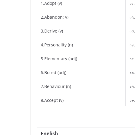
1.Adopt (v)
০১.
2.Abandon( v)
০২.
3.Derive (v)
০৩.
4.Personality (n)
০৪.
5.Elementary (adj)
০৫.
6.Bored (adj)
০৬.
7.Behaviour (n)
০৭.
8.Accept (v)
০৮.
English