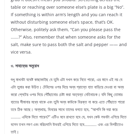
table or reaching over someone else’s plate is a big “No”.
If something is within arm’s length and you can reach it
without disturbing someone else’s space, that’s OK.
Otherwise, politely ask them, “Can you please pass the
…….?” Also, remember that when someone asks for the
salt, make sure to pass both the salt and pepper —— and
vice versa.
৩. সাহায্যের অনুরোধ
শুধু মাখনটা যথেষ্ট কাছাকাইছ যে তুমি এটা দখল করে নিতে পারো, এর মানে এই নয় যে
এটা তুমার করা উচিত। টেবিলের ওপর দিয়ে অন্য প্রান্তে হাত বাড়িয়ে দেওয়া বা অন্য
করো প্লেটের ওপর দিয়ে পৌাঁছানোর চেষ্টা করা অত্যন্ত নেতিবাচক। যদি কিছু তোমার
হাতের সীমানার মধ্যে থাকে এবং তুমি অন্য কাউকে বিরক্ত না করে এতে পৌঁছাতে পারো
তবে ঠিক আছে। অন্যথায়, বিনয়ের সাথে তাদের বলতে হবে, “আপনি কি দয়া করে
……… এদিকে দিতে পারেন?” এটিও মনে রাখতে হবে যে, যখন কেউ লবনটা এগিয়ে দিতে
বলেন তখন লবণ এবং মরিচদানি উভয়ই এগিয়ে দিতে হবে……….. এবং এর বিপরীতেও
তাই।