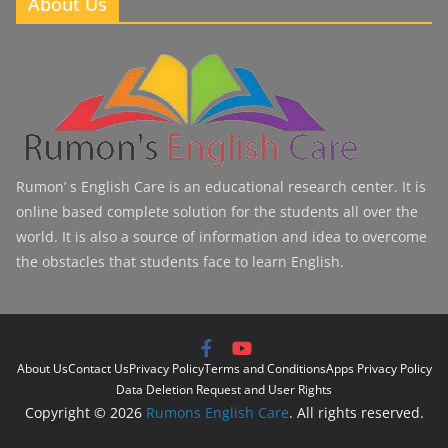
About Us
Rumon’ s English Care is an educational research center. It is
online based complete solution for the students all over the
world. It is also a source of information and idea to overcome
the obstacles that students face to learn English.
About Us
Contact Us
Privacy Policy
Terms and Conditions
Apps Privacy Policy
Data Deletion Request and User Rights
Copyright © 2026
Rumons English Care
. All rights reserved.