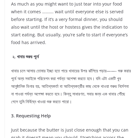
As much as you might want to just tear into your food
when it comes ………. wait until everyone else is served
before starting. If it’s a very formal dinner, you should
also wait until the host or hostess gives the indication to
start eating. But usually, you’re safe to start if everyone’s
food has arrived.
২. খাবার শুরুর পূর্বে
খাবার চলে আসায় তোমার ইচ্ছা হতে পারে খাবারের উপর ঝাঁপিয়ে পড়ার——- শুরু করার
পূর্বে অন্য সবাইকে পরিবেশন করা পর্যন্ত অপেক্ষা করতে হবে। যদি এটা একটি খুব
আনুষ্ঠানিক ডিনার হয়, আতিথ্যকর্তা বা আতিথ্যকর্ত্রীর কাছ থেকে খাওয়া শুরুর নির্দেশনা
না পাওয়া পর্যন্ত অপেক্ষা করতে হবে। কিন্তু সাধারণত, সবার জন্য এক খাবার পৌঁছে
গেলে তুমি নির্বিঘ্নে খাওয়া শুরু করতে পারো।
3. Requesting Help
Just because the butter is just close enough that you can
grab it doesn’t mean you should. Stretching across the