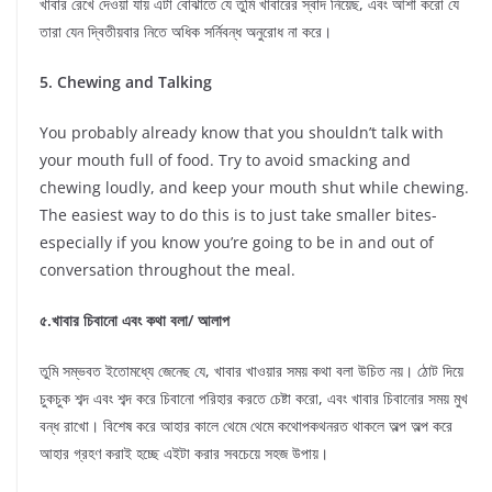
খাবার রেখে দেওয়া যায় এটা বোঝাতে যে তুমি খাবারের স্বাদ নিয়েছ, এবং আশা করো যে
তারা যেন দ্বিতীয়বার নিতে অধিক সর্নিবন্ধ অনুরোধ না করে।
5. Chewing and Talking
You probably already know that you shouldn’t talk with
your mouth full of food. Try to avoid smacking and
chewing loudly, and keep your mouth shut while chewing.
The easiest way to do this is to just take smaller bites-
especially if you know you’re going to be in and out of
conversation throughout the meal.
৫.খাবার চিবানো এবং কথা বলা/ আলাপ
তুমি সম্ভবত ইতোমধ্যে জেনেছ যে, খাবার খাওয়ার সময় কথা বলা উচিত নয়। ঠোট দিয়ে
চুকচুক শব্দ এবং শব্দ করে চিবানো পরিহার করতে চেষ্টা করো, এবং খাবার চিবানোর সময় মুখ
বন্ধ রাখো। বিশেষ করে আহার কালে থেমে থেমে কথোপকথনরত থাকলে অল্প অল্প করে
আহার গ্রহণ করাই হচ্ছে এইটা করার সবচেয়ে সহজ উপায়।