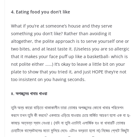
4. Eating food you don’t like
What if you’re at someone’s house and they serve
something you don’t like? Rather than avoiding it
altogether, the polite approach is to serve yourself one or
two bites, and at least taste it. (Useless you are so allergic
that it makes your face puff up like a basketball- which is
not polite either ……) It’s okay to leave a little bit on your
plate to show that you tried it, and just HOPE they’re not
too insistent on you having seconds.
৪. অপচ্ছন্দের খাবার খাওয়া
তুমি অন্য কারো বাড়িতে থাকাকালীন তারা তোমার অপচ্ছন্দের কোনো খাবার পরিবেশন
করলে তখন তুমি কী করবে? একবারে এড়িয়ে যাওয়ার চেয়ে মার্জিত আচরণ হলো এক বা দু-
কামড়ে অত্যন্ত স্বাদ নেওয়া। (যদি না তুমি এতটাই এলার্জিক হও বা খাবারটি তোমার
চেহাটিকে বাস্কেটবলের মতো ফুলিয়ে দেবে- এটাও ভদ্রতা হলো না) নিজের প্লেটে কিছুটা