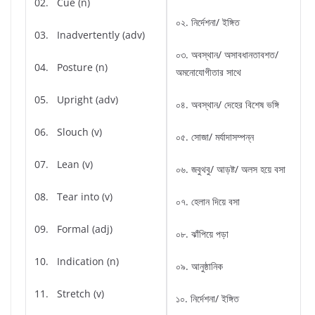
02. Cue (n)
০২. নির্দেশনা/ ইঙ্গিত
03. Inadvertently (adv)
০৩. অবস্থান/ অসাবধানতাবশত/
04. Posture (n)
অমনোযোগীতার সাথে
05. Upright (adv)
০৪. অবস্থান/ দেহের বিশেষ ভঙ্গি
06. Slouch (v)
০৫. সোজা/ মর্যাদাসম্পন্ন
07. Lean (v)
০৬. জবুথবু/ আড়ষ্ট/ অলস হয়ে বসা
08. Tear into (v)
০৭. হেলান দিয়ে বসা
09. Formal (adj)
০৮. ঝাঁপিয়ে পড়া
10. Indication (n)
০৯. আনুষ্ঠানিক
11. Stretch (v)
১০. নির্দেশনা/ ইঙ্গিত