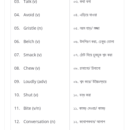
03. Talk (v)
০৩. কথা বলা
04. Avoid (v)
০৪. এড়িয়ে যাওয়া
05. Gristle (n)
০৫. নরম হাড়/ মজ্জা
06. Belch (v)
০৬. উদগিরণ করা, ঢেকুর তোলা
07. Smack (v)
০৭. ঠোট দিয়ে চুকচুক শব্দ করা
08. Chew (v)
০৮. চাবানো/ চিবানো
09. Loudly (adv)
০৯. শব্দ করে/ উচ্চৈঃস্বরে
10. Shut (v)
১০. বন্ধ করা
11. Bite (v/n)
১১. কামড় দেওয়া/ কামড়
12. Conversation (n)
১২. কথোপকথন/ আলাপ