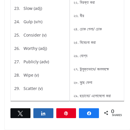
২২. বিরক্ত করা
23. Slow (adj)
২৩. ধীর
24. Gulp (v/n)
২৪. ঢোক গেলা/ ঢোক
25. Consider (v)
২৫. বিবেচনা করা
26. Worthy (adj)
২৬. যোগ্য
27. Publicly (adv)
২৭. উন্মুক্তভাবে/ জনসমক্ষে
28. Wipe (v)
২৮. মুছে ফেলা
29. Scatter (v)
২৯. ছড়ানো/ এলোমেলো করা
0
Tweet
Share
Pin
Share
SHARES