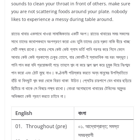
sounds to clean your throat in front of others. make sure
you are not scattering foods around your plate. nobody
likes to experience a messy during table around.
রাতের খাবার একসাথে খাওয়া সামাজিকতার একটি অংশ। রাতের খাবারের সময় সকলের
সাথে তাদের কথোপকথনে অংশগ্রহণ করো এবং তুমি তাদের চেয়ে দ্রুত নাকি ধীরে খাচ্ছ
সেটি লক্ষ্য রাখো। খাবার শেষে কেউ কেউ গ্লাস ভর্তি পানি গরগর করে গিলে ফেলে
আবার কেউ কেউ প্রকাশ্যে ঢেকুর তোলে, যার কোনটি-ই স্বাভাবিক নয় বরং অদ্ভুত।
পানি পান করা যদি প্রয়োজনই পড়ে তাহলে শব্দ না করে অল্প অল্প করে চুমুক দিয়ে নিঃশব্দে
পান করো এবং ঠোট মুছে নাও। কণ্ঠনালী পরিস্কার করতে অন্য মানুষের উপস্থিতিতে
হাঁচি বা বিদঘুটে শব্দ করা থেকে বিরত থাকা উচিত। প্লেটের চারপাশে যেন খাবার ছড়িয়ে
ছিটিয়ে না থাকে সে বিষয়ে লক্ষ্য রাখো। নোংরা অগোছালো খাবারের টেবিলের অসুন্দর
অভিজ্ঞতা কেউ গ্রহণ করতে চাইবে না।
English
বাংলা
01. Throughout (pre)
০১. আদ্যোপ্রান্ত; সমস্ত
সময়ব্যাপী