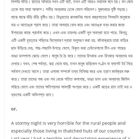
বিপর্যয় ঘটায়। রাতের আঁধারে যখন এটি ঘটে, তখন এটি আরও ভয়ানক মনে হয়। ঘন মেঘে
ঢেকে যায় সারা আকাশ। গভীর অন্ধকার ঢেকে ফেলে পরিবেশ। মুষলধারে বৃষ্টি পড়ছে।
মাঝে মাঝে গুঁড়ি গুঁড়ি বৃষ্টিও হয়। বিদ্যুতের ঝলকানির সাথে বজ্রপাতের পিলগুলি মানুষকে
ভয় ও আতঙ্কে গ্রাস করে। তারা অসহায় বোধ করে এবং আতঙ্ক বন্ধ করার জন্য
ঈশ্বরের কাছে প্রার্থনা করে। এখন এবং তারপর একটি লুল অবস্থা হতে পারে. কিন্তু
এটি একটি বৃহত্তর শক্তির বিস্ফোরণ দ্বারা অনুসরণ করা হয়. ঘটনাক্রমে তারা বাড়ির
ছাদ উড়িয়ে দেয়, গাছ-গাছালি উপড়ে ফেলে, বিকৃত করা ঢেউখেলানো টিন এবং গাছের
ভাঙা ডালপালা ঝেড়ে ফেলে। মানুষ হৈ চৈ করে। তাদের চিৎকার এবং চিৎকার অন্যদের ভয়
দেখায়। যখন, শেষ পর্যন্ত, ঝড় থেমে যায়, তখন মানুষ হারিকেন লণ্ঠন বা ফ্যাগট টর্চ নিয়ে
সর্বনাশ দেখতে আসে। তারা এলাকা সম্পর্কে তথ্য বিনিময় করে এবং ত্রাণ কার্যক্রম শুরু
করে। তারা তাদের গজ এবং পথ থেকে পতিত কলাগাছ, ভাঙা ডাল এবং অন্যান্য জিনিস
সরিয়ে ফেলে এবং তাদের ক্ষতিগ্রস্থ সামগ্রী সংগ্রহ করে। একটি ঝড়ের রাত তাই ভয় ও
ধ্বংসের একটি অভিশপ্ত রাত।
or,
A stormy night is very horrible for the rural people and
especially those living in thatched huts of our country.
Last year I had a terrible and devastating experience of a