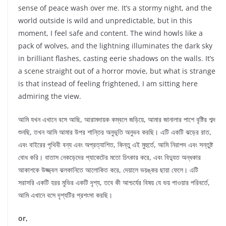
sense of peace wash over me. It’s a stormy night, and the
world outside is wild and unpredictable, but in this
moment, I feel safe and content. The wind howls like a
pack of wolves, and the lightning illuminates the dark sky
in brilliant flashes, casting eerie shadows on the walls. It’s
a scene straight out of a horror movie, but what is strange
is that instead of feeling frightened, I am sitting here
admiring the view.
আমি যখন এখানে বসে আছি, আরামদায়ক কম্বলে জড়িয়ে, আমার জানালার পাশে বৃষ্টির শব্দ
শুনছি, তখন আমি আমার উপর শান্তির অনুভূতি অনুভব করছি। এটি একটি ঝড়ের রাত,
এবং বাইরের পৃথিবী বন্য এবং অপ্রত্যাশিত, কিন্তু এই মুহুর্তে, আমি নিরাপদ এবং সন্তুষ্ট
বোধ করি। বাতাস নেকড়েদের প্যাকেটের মতো চিৎকার করে, এবং বিদ্যুত অন্ধকার
আকাশকে উজ্জ্বল ঝলকানিতে আলোকিত করে, দেয়ালে ভয়ঙ্কর ছায়া ফেলে। এটি
সরাসরি একটি হরর মুভির একটি দৃশ্য, তবে কী আশ্চর্যের বিষয় যে ভয় পাওয়ার পরিবর্তে,
আমি এখানে বসে দৃশ্যটির প্রশংসা করছি।
or,