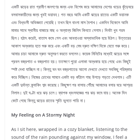
একটি ঝড়ের রাত গ্রামীণ জনগণের জন্য এবং বিশেষ করে আমাদের দেশের খড়ের কুঁড়েঘরে
বসবাসকারীদের জন্য খুবই ভয়াবহ। গত বছর আমি একটি ঝড়ের রাতের একটি ভয়ানক
এবং বিধ্বংসী অভিজ্ঞতা পেয়েছি। তখন ছিল বাংলা মাস বৈশাখ। একদিন বিকেলে আমি
মামার সাথে স্থানীয় বাজারে মাছ ও অন্যান্য জিনিস কিনতে গেলাম। দিনটা খুব গরম
ছিল। হঠাৎ করেই, বাতাস কমে গেল এবং আবহাওয়া অস্বাভাবিক হয়ে উঠল। উত্তরের
আকাশ অন্ধকার হতে শুরু করে এবং একটি বড় মেঘ দ্রুত দক্ষিণ দিকে যেতে শুরু করে।
আমার চাচা আমাকে দ্রুত অনুসরণ করতে বললেন। কয়েক মিনিটের মধ্যেই ঝড়ের সঙ্গে
প্রবল বজ্রপাত ও বজ্রপাত হয়। ততক্ষণে পুরো এলাকা অন্ধকার হয়ে গেছে এবং কিছুই
স্পষ্ট দেখা যাচ্ছিল না। কিন্তু ঘন ঘন বজ্রপাতের আলো দেখতে দেখতে সবকিছু পরিষ্কার
করে দিচ্ছিল। নিজের চোখের সামনে একটা বড় কাঁঠাল গাছ উপড়ে পড়তে দেখলাম। এটি
একটি দুর্দান্ত ক্র্যাকিং শব্দ করেছে। কিছুক্ষণ পর বাসায় পৌঁছে আমাদের বসার ঘরে আশ্রয়
নিলাম। দুই ঘণ্টা ধরে ঝড় চলে। ব্যাপক ধ্বংসযজ্ঞের পর ঝড় কমে যায়। অনেক দিন
কেটে গেছে কিন্তু ঝড়ের রাতের স্মৃতি ভুলতে পারি না।
My Feeling on A Stormy Night
As I sit here, wrapped in a cozy blanket, listening to the
sound of the rain pounding against my window, I feel a